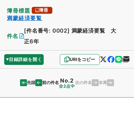
簿冊標題
簿冊
満蒙経済要覧
[件名番号: 0002]
満蒙経済要覧 大
件名
正6年
目録詳細を開く
URIをコピー
No.2
先頭
末尾
前の件名
次の件名
全2点中