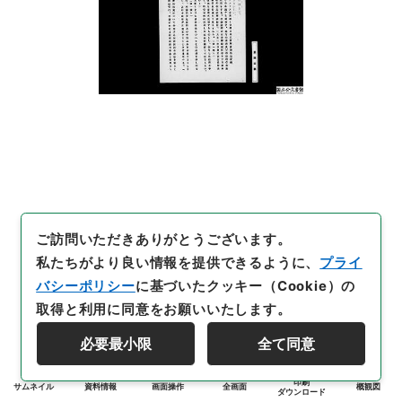
ご訪問いただきありがとうございます。
私たちがより良い情報を提供できるように、
プライ
バシーポリシー
に基づいたクッキー（Cookie）の
取得と利用に同意をお願いいたします。
必要最小限
全て同意
印刷
サムネイル
資料情報
画面操作
全画面
概観図
ダウンロード