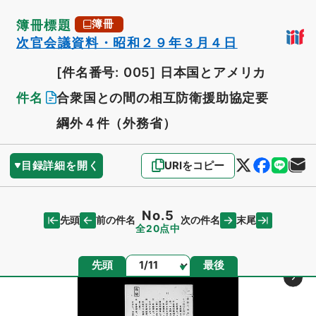
簿冊標題
簿冊
次官会議資料・昭和２９年３月４日
[件名番号: 005]
日本国とアメリカ
件名
合衆国との間の相互防衛援助協定要
綱外４件（外務省）
目録詳細を開く
URIをコピー
No.5
先頭
末尾
前の件名
次の件名
全20点中
ページ
先頭
最後