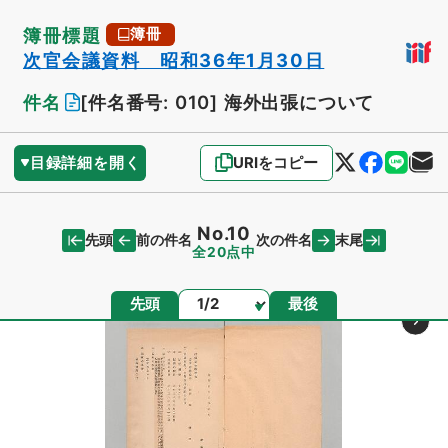
簿冊標題
簿冊
次官会議資料 昭和36年1月30日
件名
[件名番号: 010]
海外出張について
目録詳細を開く
URIをコピー
No.10
先頭
末尾
前の件名
次の件名
全20点中
ページ
先頭
最後