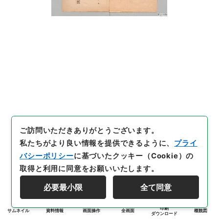
ご訪問いただきありがとうございます。
私たちがより良い情報を提供できるように、
プライ
バシーポリシー
に基づいたクッキー（Cookie）の
取得と利用に同意をお願いいたします。
必要最小限
全て同意
印刷
サムネイル
資料情報
画面操作
全画面
概観図
ダウンロード