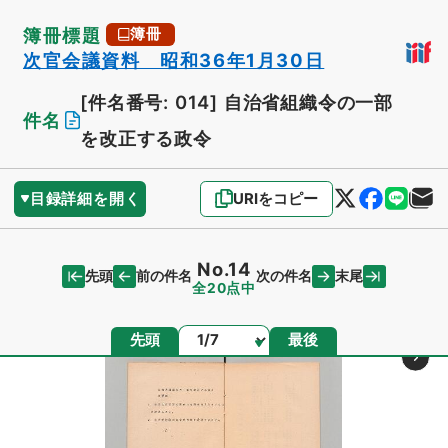
簿冊標題
簿冊
次官会議資料 昭和36年1月30日
[件名番号: 014]
自治省組織令の一部
件名
を改正する政令
目録詳細を開く
URIをコピー
No.14
先頭
末尾
前の件名
次の件名
全20点中
ページ
先頭
最後