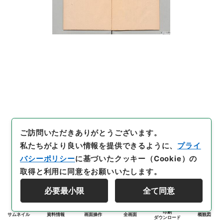
ご訪問いただきありがとうございます。
私たちがより良い情報を提供できるように、
プライ
バシーポリシー
に基づいたクッキー（Cookie）の
取得と利用に同意をお願いいたします。
必要最小限
全て同意
印刷
サムネイル
資料情報
画面操作
全画面
概観図
ダウンロード