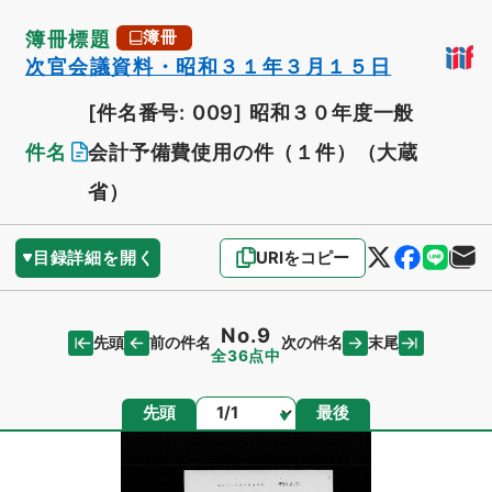
簿冊標題
簿冊
次官会議資料・昭和３１年３月１５日
[件名番号: 009]
昭和３０年度一般
件名
会計予備費使用の件（１件）（大蔵
省）
目録詳細を開く
URIをコピー
No.9
先頭
末尾
前の件名
次の件名
全36点中
ページ
先頭
最後