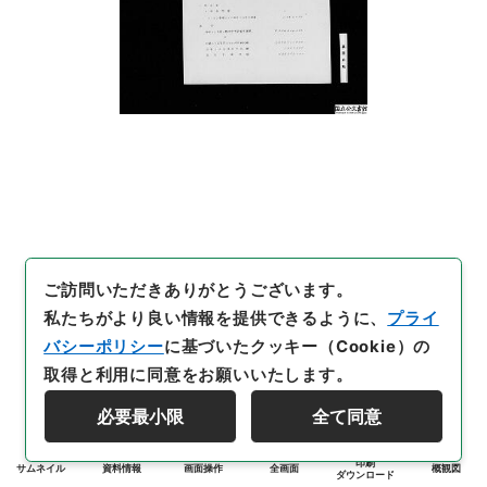
ご訪問いただきありがとうございます。
私たちがより良い情報を提供できるように、
プライ
バシーポリシー
に基づいたクッキー（Cookie）の
取得と利用に同意をお願いいたします。
必要最小限
全て同意
印刷
サムネイル
資料情報
画面操作
全画面
概観図
ダウンロード