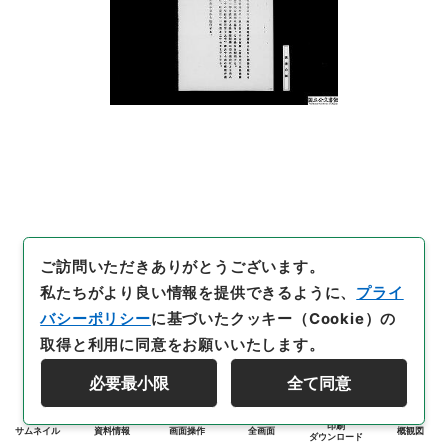
ご訪問いただきありがとうございます。
私たちがより良い情報を提供できるように、
プライ
バシーポリシー
に基づいたクッキー（Cookie）の
取得と利用に同意をお願いいたします。
必要最小限
全て同意
印刷
サムネイル
資料情報
画面操作
全画面
概観図
ダウンロード