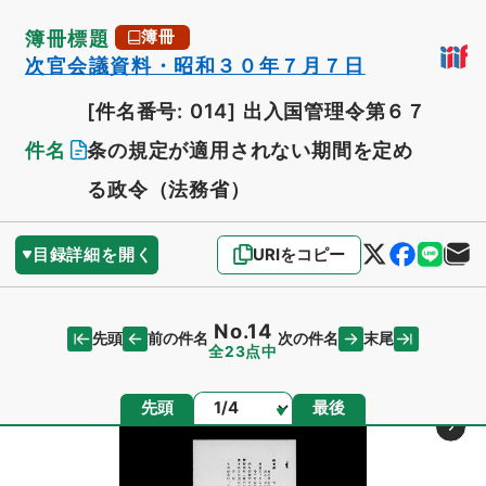
簿冊標題
簿冊
次官会議資料・昭和３０年７月７日
[件名番号: 014]
出入国管理令第６７
件名
条の規定が適用されない期間を定め
る政令（法務省）
目録詳細を開く
URIをコピー
No.14
先頭
末尾
前の件名
次の件名
全23点中
ページ
先頭
最後