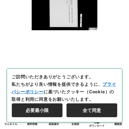
ご訪問いただきありがとうございます。
私たちがより良い情報を提供できるように、
プライ
バシーポリシー
に基づいたクッキー（Cookie）の
取得と利用に同意をお願いいたします。
必要最小限
全て同意
印刷
サムネイル
資料情報
画面操作
全画面
概観図
ダウンロード