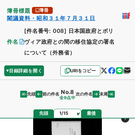
簿冊標題
簿冊
閣議資料・昭和３１年７月３１日
[件名番号: 008]
日本国政府とボリ
件名
ヴィア政府との間の移住協定の署名
について（外務省）
目録詳細を開く
URIをコピー
No.8
先頭
末尾
前の件名
次の件名
全9点中
ページ
先頭
最後