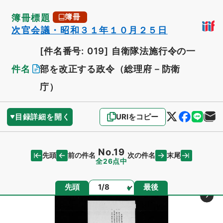
簿冊標題
簿冊
次官会議・昭和３１年１０月２５日
[件名番号: 019]
自衛隊法施行令の一
件名
部を改正する政令（総理府－防衛
庁）
目録詳細を開く
URIをコピー
No.19
先頭
末尾
前の件名
次の件名
全26点中
ページ
先頭
最後