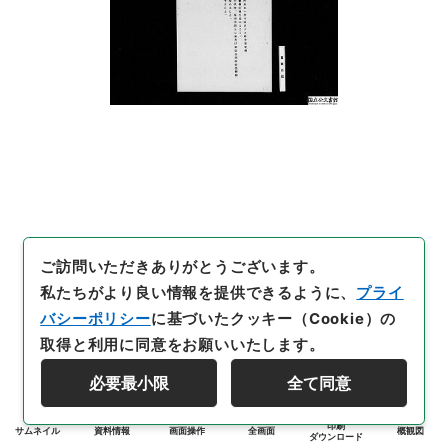
ご訪問いただきありがとうございます。
私たちがより良い情報を提供できるように、
プライ
バシーポリシー
に基づいたクッキー（Cookie）の
取得と利用に同意をお願いいたします。
必要最小限
全て同意
印刷
サムネイル
資料情報
画面操作
全画面
概観図
ダウンロード