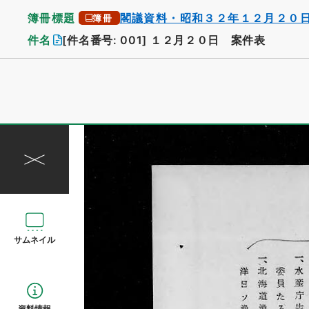
簿冊標題
閣議資料・昭和３２年１２月２０
簿冊
件名
[件名番号: 001]
１２月２０日 案件表
サムネイル
資料情報