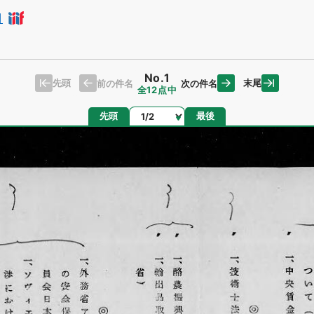
日
No.1
先頭
末尾
前の件名
次の件名
全12点中
ページ
先頭
最後