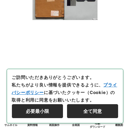
ご訪問いただきありがとうございます。
私たちがより良い情報を提供できるように、
プライ
バシーポリシー
に基づいたクッキー（Cookie）の
取得と利用に同意をお願いいたします。
必要最小限
全て同意
印刷
サムネイル
資料情報
画面操作
全画面
概観図
ダウンロード