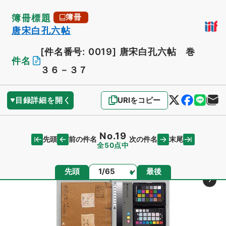
簿冊標題
簿冊
唐宋白孔六帖
[件名番号: 0019]
唐宋白孔六帖 巻
件名
３６－３７
目録詳細を開く
URIをコピー
No.19
先頭
末尾
前の件名
次の件名
全50点中
ページ
先頭
最後