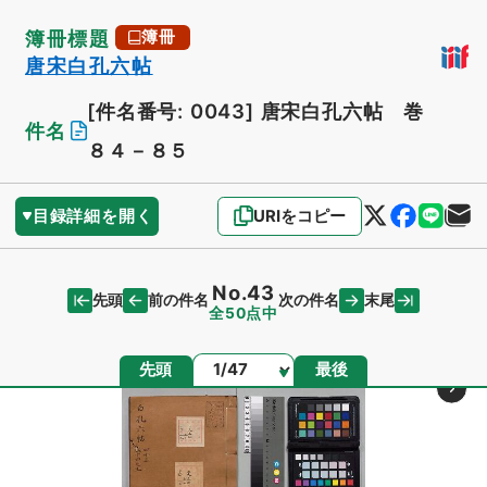
簿冊標題
簿冊
唐宋白孔六帖
[件名番号: 0043]
唐宋白孔六帖 巻
件名
８４－８５
目録詳細を開く
URIをコピー
No.43
先頭
末尾
前の件名
次の件名
全50点中
ページ
先頭
最後