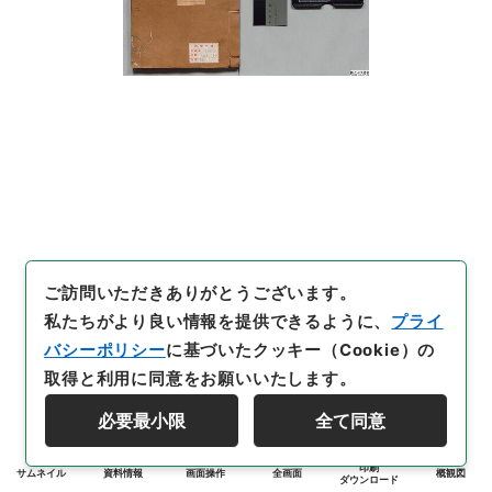
ご訪問いただきありがとうございます。
私たちがより良い情報を提供できるように、
プライ
バシーポリシー
に基づいたクッキー（Cookie）の
取得と利用に同意をお願いいたします。
必要最小限
全て同意
印刷
サムネイル
資料情報
画面操作
全画面
概観図
ダウンロード