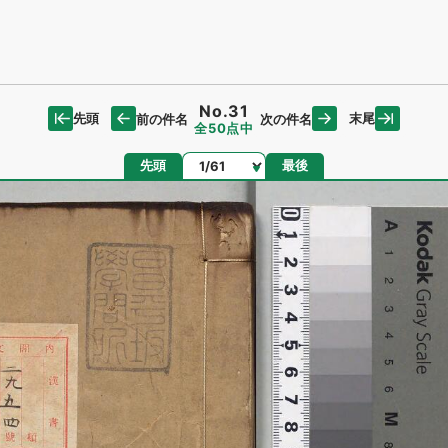
No.31
先頭
末尾
前の件名
次の件名
全50点中
ページ
先頭
最後