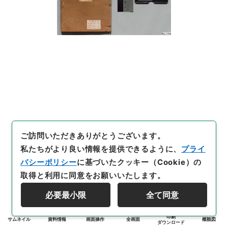
ご訪問いただきありがとうございます。
私たちがより良い情報を提供できるように、
プライ
バシーポリシー
に基づいたクッキー（Cookie）の
取得と利用に同意をお願いいたします。
必要最小限
全て同意
印刷
サムネイル
資料情報
画面操作
全画面
概観図
ダウンロード