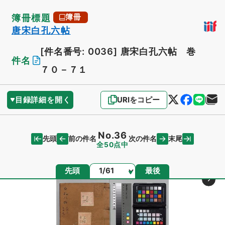
簿冊標題
簿冊
唐宋白孔六帖
[件名番号: 0036]
唐宋白孔六帖 巻
件名
７０－７１
目録詳細を開く
URIをコピー
No.36
先頭
末尾
前の件名
次の件名
全50点中
ページ
先頭
最後