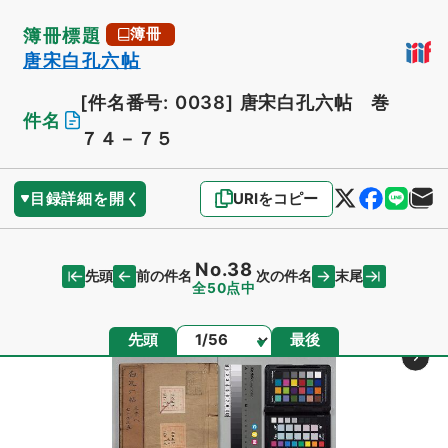
簿冊標題
簿冊
唐宋白孔六帖
[件名番号: 0038]
唐宋白孔六帖 巻
件名
７４－７５
目録詳細を開く
URIをコピー
No.38
先頭
末尾
前の件名
次の件名
全50点中
ページ
先頭
最後