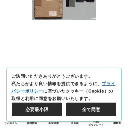
ご訪問いただきありがとうございます。
私たちがより良い情報を提供できるように、
プライ
バシーポリシー
に基づいたクッキー（Cookie）の
取得と利用に同意をお願いいたします。
必要最小限
全て同意
印刷
サムネイル
資料情報
画面操作
全画面
概観図
ダウンロード