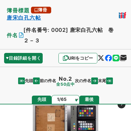
簿冊標題
簿冊
唐宋白孔六帖
[件名番号: 0002]
唐宋白孔六帖 巻
件名
２－３
目録詳細を開く
URIをコピー
No.2
先頭
末尾
前の件名
次の件名
全50点中
ページ
先頭
最後