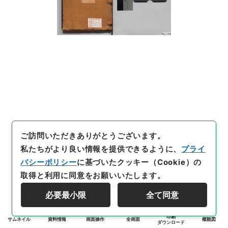
ご訪問いただきありがとうございます。
私たちがより良い情報を提供できるように、
プライ
バシーポリシー
に基づいたクッキー（Cookie）の
取得と利用に同意をお願いいたします。
必要最小限
全て同意
印刷
サムネイル
資料情報
画面操作
全画面
概観図
ダウンロード