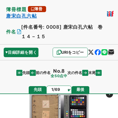
簿冊標題
簿冊
唐宋白孔六帖
[件名番号: 0008]
唐宋白孔六帖 巻
件名
１４－１５
目録詳細を開く
URIをコピー
No.8
先頭
末尾
前の件名
次の件名
全50点中
ページ
先頭
最後