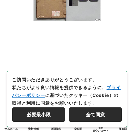
ご訪問いただきありがとうございます。
私たちがより良い情報を提供できるように、
プライ
バシーポリシー
に基づいたクッキー（Cookie）の
取得と利用に同意をお願いいたします。
必要最小限
全て同意
印刷
サムネイル
資料情報
画面操作
全画面
概観図
ダウンロード