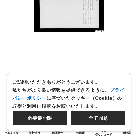
ご訪問いただきありがとうございます。
私たちがより良い情報を提供できるように、
プライ
バシーポリシー
に基づいたクッキー（Cookie）の
取得と利用に同意をお願いいたします。
必要最小限
全て同意
印刷
サムネイル
資料情報
画面操作
全画面
概観図
ダウンロード