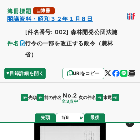
簿冊標題
簿冊
閣議資料・昭和３２年１月８日
[件名番号: 002]
森林開発公団法施
件名
行令の一部を改正する政令（農林
省）
目録詳細を開く
URIをコピー
No.2
先頭
末尾
前の件名
次の件名
全3点中
ページ
先頭
最後