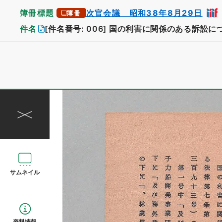
簿冊標題
次官会議 昭和38年8月29日
簿冊
件名
[件名番号: 006]
国の利害に関係のある訴訟につ
サムネイル
資料情報