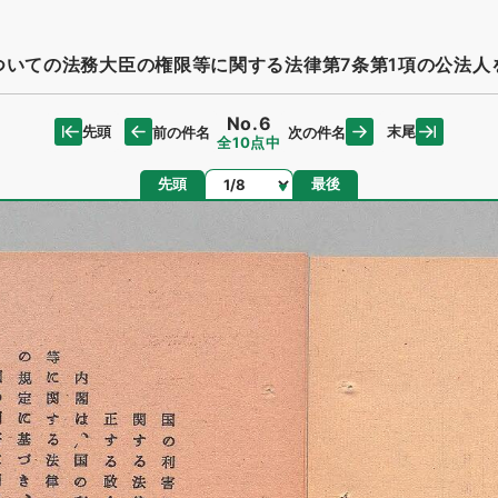
いての法務大臣の権限等に関する法律第7条第1項の公法人
No.6
先頭
末尾
前の件名
次の件名
全10点中
ページ
先頭
最後