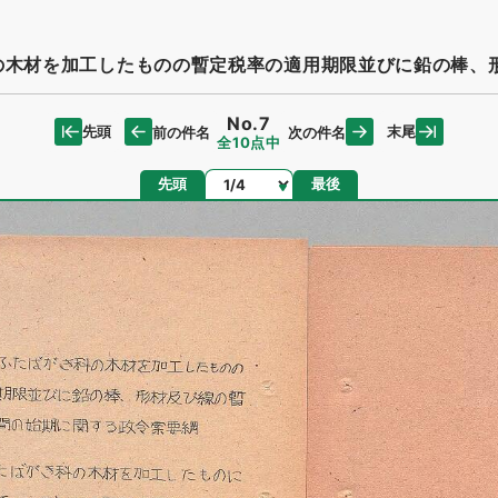
の木材を加工したものの暫定税率の適用期限並びに鉛の棒、
No.7
先頭
末尾
前の件名
次の件名
全10点中
ページ
先頭
最後