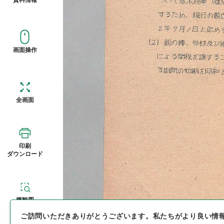
画面操作
全画面
印刷
ダウンロード
概観図
ご訪問いただきありがとうございます。
私たちがより良い情