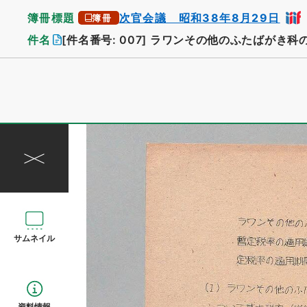
簿冊標題
次官会議 昭和38年8月29日
簿冊
件名
[件名番号: 007]
ラワンその他のふたばがき科
サムネイル
資料情報