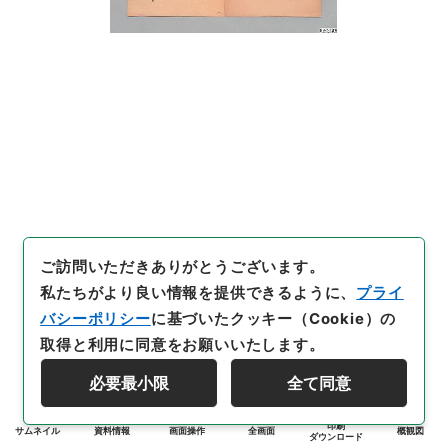
ご訪問いただきありがとうございます。
私たちがより良い情報を提供できるように、
プライ
バシーポリシー
に基づいたクッキー（Cookie）の
取得と利用に同意をお願いいたします。
必要最小限
全て同意
印刷
サムネイル
資料情報
画面操作
全画面
概観図
ダウンロード