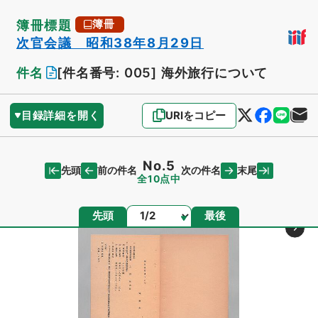
簿冊標題
簿冊
次官会議 昭和38年8月29日
件名
[件名番号: 005]
海外旅行について
目録詳細を開く
URIをコピー
No.5
先頭
末尾
前の件名
次の件名
全10点中
ページ
先頭
最後