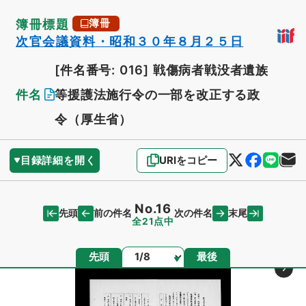
簿冊標題
簿冊
次官会議資料・昭和３０年８月２５日
[件名番号: 016]
戦傷病者戦没者遺族
件名
等援護法施行令の一部を改正する政
令（厚生省）
目録詳細を開く
URIをコピー
No.16
先頭
末尾
前の件名
次の件名
全21点中
ページ
先頭
最後