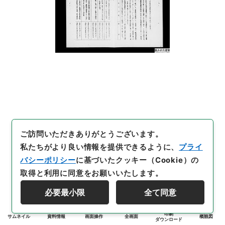
ご訪問いただきありがとうございます。
私たちがより良い情報を提供できるように、
プライ
バシーポリシー
に基づいたクッキー（Cookie）の
取得と利用に同意をお願いいたします。
必要最小限
全て同意
印刷
サムネイル
資料情報
画面操作
全画面
概観図
ダウンロード