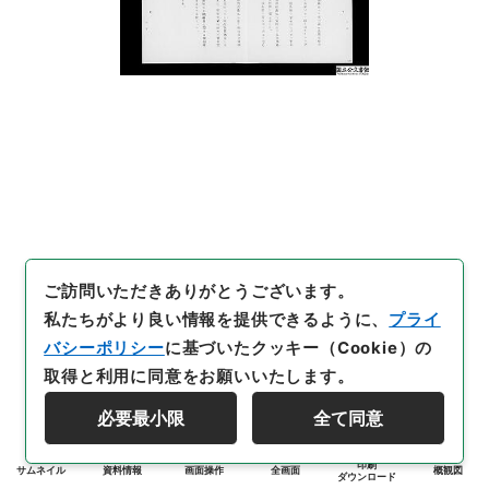
ご訪問いただきありがとうございます。
私たちがより良い情報を提供できるように、
プライ
バシーポリシー
に基づいたクッキー（Cookie）の
取得と利用に同意をお願いいたします。
必要最小限
全て同意
印刷
サムネイル
資料情報
画面操作
全画面
概観図
ダウンロード