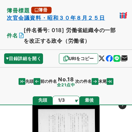
簿冊標題
簿冊
次官会議資料・昭和３０年８月２５日
[件名番号: 018]
労働省組織令の一部
件名
を改正する政令（労働省）
目録詳細を開く
URIをコピー
No.18
先頭
末尾
前の件名
次の件名
全21点中
ページ
先頭
最後