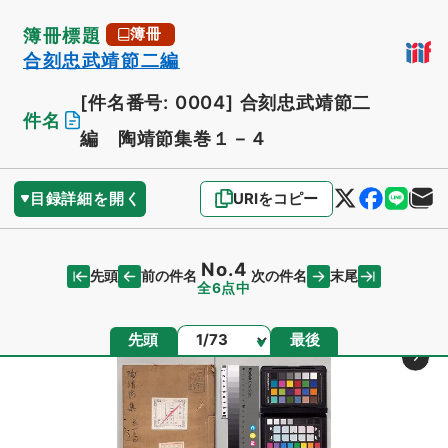
簿冊標題
簿冊
合刻忠武靖節二編
[件名番号: 0004]
合刻忠武靖節二
件名
編 陶靖節集巻１－４
目録詳細を開く
URIをコピー
No.4
先頭
末尾
前の件名
次の件名
全6点中
ページ
先頭
最後