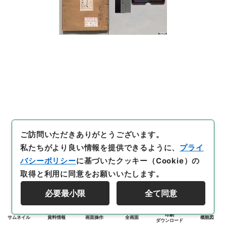
ご訪問いただきありがとうございます。
私たちがより良い情報を提供できるように、
プライ
バシーポリシー
に基づいたクッキー（Cookie）の
取得と利用に同意をお願いいたします。
必要最小限
全て同意
印刷
サムネイル
資料情報
画面操作
全画面
概観図
ダウンロード