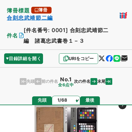
簿冊標題
簿冊
合刻忠武靖節二編
[件名番号: 0001]
合刻忠武靖節二
件名
編 諸葛忠武書巻１－３
目録詳細を開く
URIをコピー
No.1
先頭
末尾
前の件名
次の件名
全6点中
ページ
先頭
最後