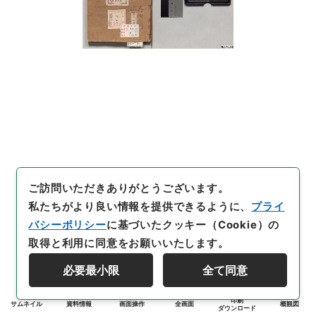
ご訪問いただきありがとうございます。
私たちがより良い情報を提供できるように、
プライ
バシーポリシー
に基づいたクッキー（Cookie）の
取得と利用に同意をお願いいたします。
必要最小限
全て同意
印刷
サムネイル
資料情報
画面操作
全画面
概観図
ダウンロード