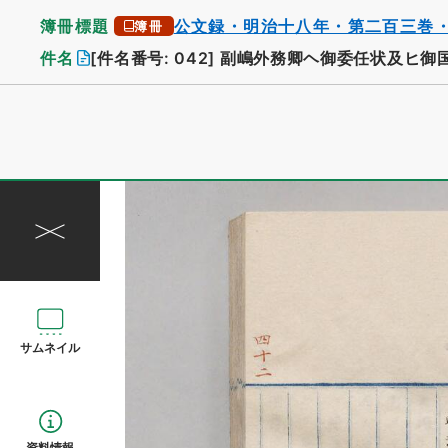
簿冊標題
公文録・明治十八年・第二百三巻
簿冊
件名
[件名番号: 042]
副嶋外務卿ヘ御委任状及ヒ御
サムネイル
資料情報