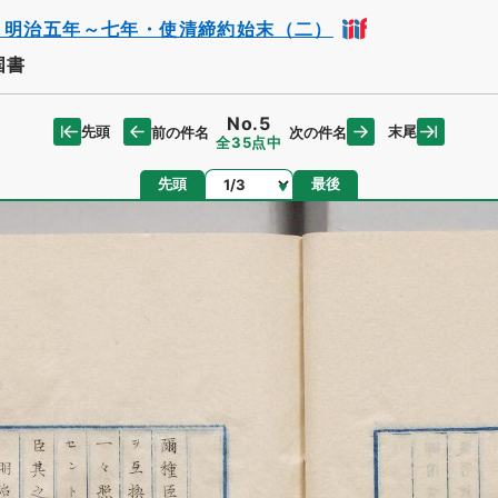
・明治五年～七年・使清締約始末（二）
国書
No.5
先頭
末尾
前の件名
次の件名
全35点中
ページ
先頭
最後