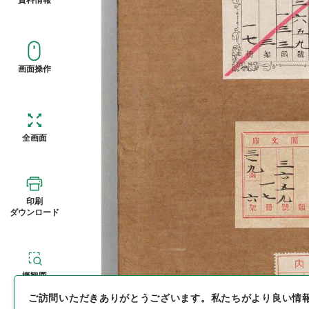
画面操作
全画面
印刷
ダウンロード
概観図
ご訪問いただきありがとうございます。
私たちがより良い情