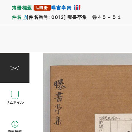
簿冊標題
曝書亭集
簿冊
件名
[件名番号: 0012]
曝書亭集 巻４５－５１
サムネイル
資料情報