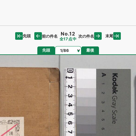
No.12
先頭
末尾
前の件名
次の件名
全17点中
ページ
先頭
最後