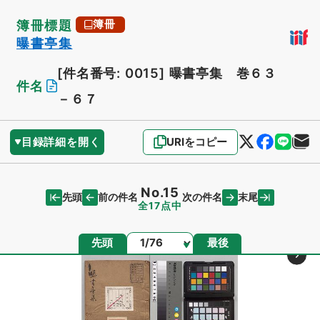
簿冊標題
簿冊
曝書亭集
[件名番号: 0015]
曝書亭集 巻６３
件名
－６７
目録詳細を開く
URIをコピー
No.15
先頭
末尾
前の件名
次の件名
全17点中
ページ
先頭
最後