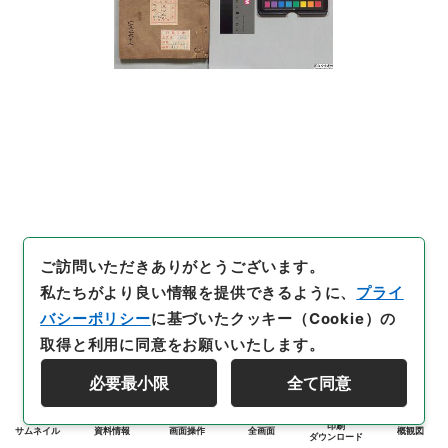
ご訪問いただきありがとうございます。
私たちがより良い情報を提供できるように、
プライ
バシーポリシー
に基づいたクッキー（Cookie）の
取得と利用に同意をお願いいたします。
必要最小限
全て同意
印刷
サムネイル
資料情報
画面操作
全画面
概観図
ダウンロード