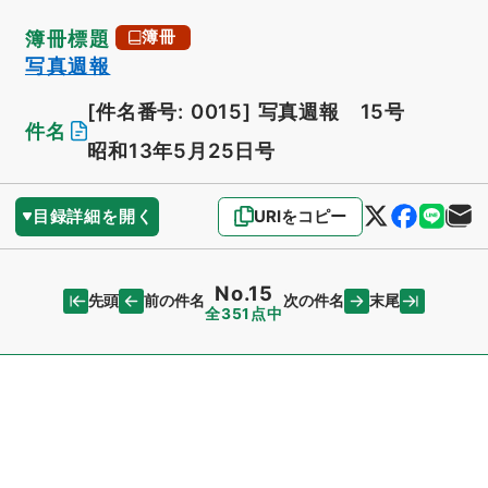
簿冊標題
簿冊
写真週報
[件名番号: 0015]
写真週報 15号
件名
昭和13年5月25日号
目録詳細を開く
URIをコピー
No.15
先頭
末尾
前の件名
次の件名
全351点中