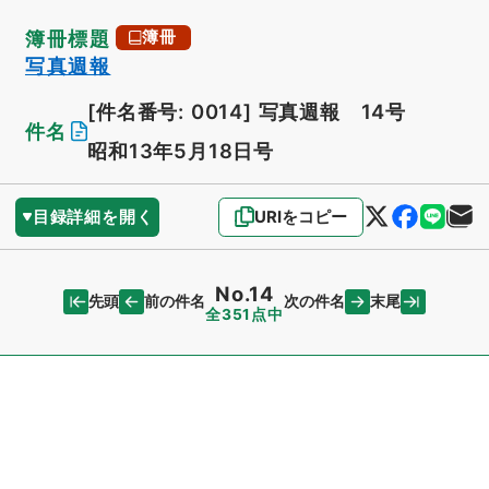
簿冊標題
簿冊
写真週報
[件名番号: 0014]
写真週報 14号
件名
昭和13年5月18日号
目録詳細を開く
URIをコピー
No.14
先頭
末尾
前の件名
次の件名
全351点中