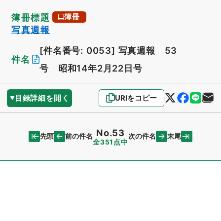
簿冊標題
簿冊
写真週報
[件名番号: 0053]
写真週報 53
件名
号 昭和14年2月22日号
目録詳細を開く
URIをコピー
No.53
先頭
末尾
前の件名
次の件名
全351点中