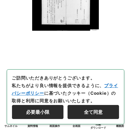
ご訪問いただきありがとうございます。
私たちがより良い情報を提供できるように、
プライ
バシーポリシー
に基づいたクッキー（Cookie）の
取得と利用に同意をお願いいたします。
必要最小限
全て同意
印刷
サムネイル
資料情報
画面操作
全画面
概観図
ダウンロード