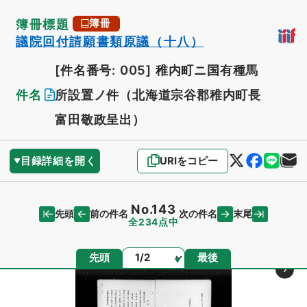
簿冊標題
簿冊
議院回付請願書類原議（十八）
[件名番号: 005]
稚内町ニ国有種馬
件名
所設置ノ件（北海道宗谷郡稚内町長
富田敬政呈出）
目録詳細を開く
URIをコピー
No.143
先頭
末尾
前の件名
次の件名
全234点中
ページ
先頭
最後