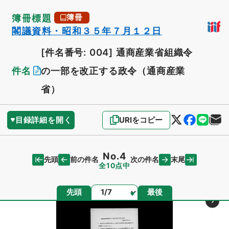
簿冊標題
簿冊
閣議資料・昭和３５年７月１２日
[件名番号: 004]
通商産業省組織令
件名
の一部を改正する政令（通商産業
省）
目録詳細を開く
URIをコピー
No.4
先頭
末尾
前の件名
次の件名
全10点中
ページ
先頭
最後