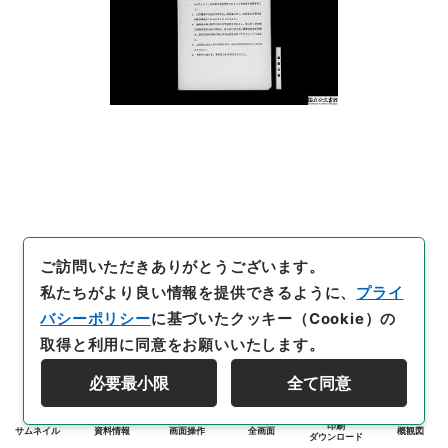
ご訪問いただきありがとうございます。
私たちがより良い情報を提供できるように、
プライ
バシーポリシー
に基づいたクッキー（Cookie）の
取得と利用に同意をお願いいたします。
必要最小限
全て同意
印刷
サムネイル
資料情報
画面操作
全画面
概観図
ダウンロード