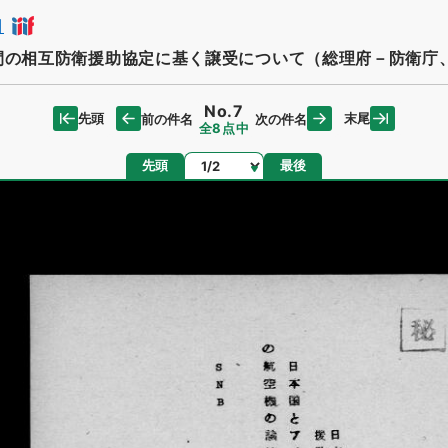
日
間の相互防衛援助協定に基く譲受について（総理府－防衛庁
No.7
先頭
末尾
前の件名
次の件名
全8点中
ページ
先頭
最後