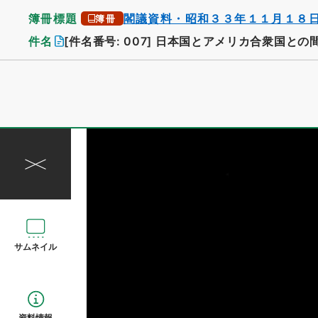
簿冊標題
閣議資料・昭和３３年１１月１８
簿冊
件名
[件名番号: 007]
日本国とアメリカ合衆国との
サムネイル
資料情報