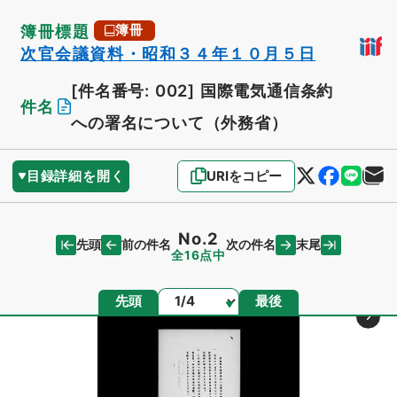
簿冊標題
簿冊
次官会議資料・昭和３４年１０月５日
[件名番号: 002]
国際電気通信条約
件名
への署名について（外務省）
目録詳細を開く
URIをコピー
No.2
先頭
末尾
前の件名
次の件名
全16点中
ページ
先頭
最後