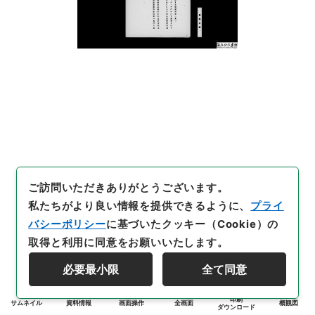
ご訪問いただきありがとうございます。
私たちがより良い情報を提供できるように、
プライ
バシーポリシー
に基づいたクッキー（Cookie）の
取得と利用に同意をお願いいたします。
必要最小限
全て同意
印刷
サムネイル
資料情報
画面操作
全画面
概観図
ダウンロード