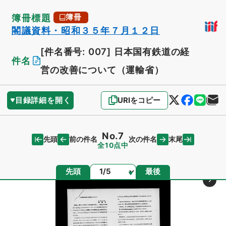
簿冊標題
簿冊
閣議資料・昭和３５年７月１２日
[件名番号: 007]
日本国有鉄道の経
件名
営の改善について（運輸省）
目録詳細を開く
URIをコピー
No.7
先頭
末尾
前の件名
次の件名
全10点中
ページ
先頭
最後