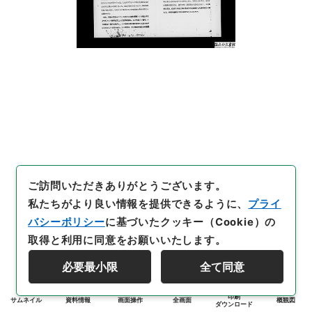
ご訪問いただきありがとうございます。
私たちがより良い情報を提供できるように、
プライ
バシーポリシー
に基づいたクッキー（Cookie）の
取得と利用に同意をお願いいたします。
必要最小限
全て同意
印刷
サムネイル
資料情報
画面操作
全画面
概観図
ダウンロード