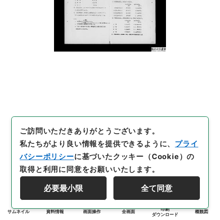
ご訪問いただきありがとうございます。
私たちがより良い情報を提供できるように、
プライ
バシーポリシー
に基づいたクッキー（Cookie）の
取得と利用に同意をお願いいたします。
必要最小限
全て同意
印刷
サムネイル
資料情報
画面操作
全画面
概観図
ダウンロード