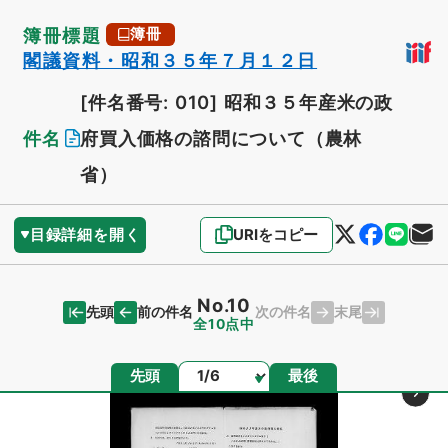
簿冊標題
簿冊
閣議資料・昭和３５年７月１２日
[件名番号: 010]
昭和３５年産米の政
件名
府買入価格の諮問について（農林
省）
目録詳細を開く
URIをコピー
No.10
先頭
末尾
前の件名
次の件名
全10点中
ページ
先頭
最後