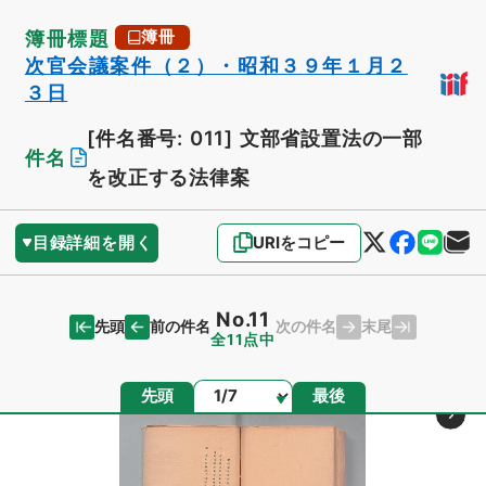
簿冊標題
簿冊
次官会議案件（２）・昭和３９年１月２
３日
[件名番号: 011]
文部省設置法の一部
件名
を改正する法律案
目録詳細を開く
URIをコピー
No.11
先頭
末尾
前の件名
次の件名
全11点中
ページ
先頭
最後