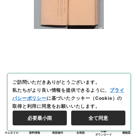
ご訪問いただきありがとうございます。
私たちがより良い情報を提供できるように、
プライ
バシーポリシー
に基づいたクッキー（Cookie）の
取得と利用に同意をお願いいたします。
必要最小限
全て同意
印刷
サムネイル
資料情報
画面操作
全画面
概観図
ダウンロード