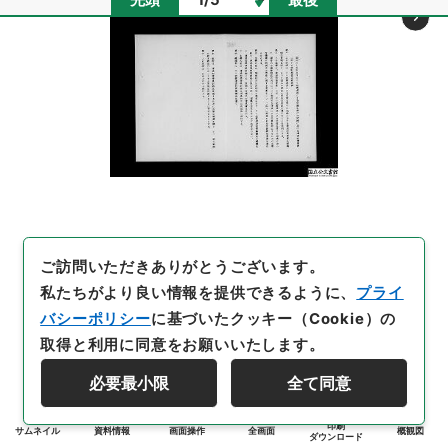
ご訪問いただきありがとうございます。
私たちがより良い情報を提供できるように、
プライ
バシーポリシー
に基づいたクッキー（Cookie）の
取得と利用に同意をお願いいたします。
必要最小限
全て同意
印刷
サムネイル
資料情報
画面操作
全画面
概観図
ダウンロード