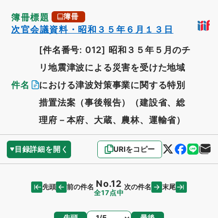
簿冊標題
簿冊
次官会議資料・昭和３５年６月１３日
[件名番号: 012]
昭和３５年５月のチ
リ地震津波による災害を受けた地域
件名
における津波対策事業に関する特別
措置法案（事後報告）（建設省、総
理府－本府、大蔵、農林、運輸省）
目録詳細を開く
URIをコピー
No.12
先頭
末尾
前の件名
次の件名
全17点中
ページ
先頭
最後