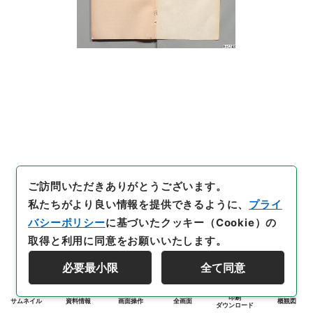
ご訪問いただきありがとうございます。
私たちがより良い情報を提供できるように、
プライ
バシーポリシー
に基づいたクッキー（Cookie）の
取得と利用に同意をお願いいたします。
必要最小限
全て同意
印刷
サムネイル
資料情報
画面操作
全画面
概観図
ダウンロード