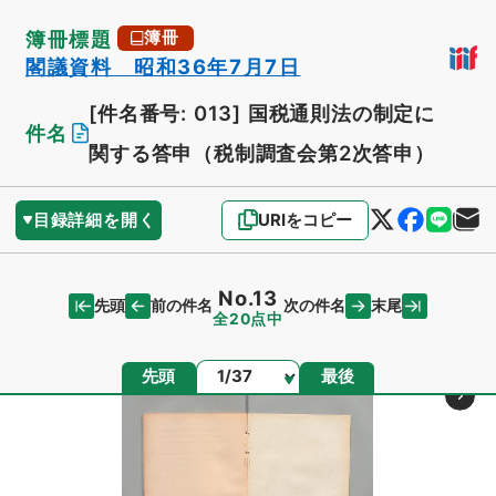
簿冊標題
簿冊
閣議資料 昭和36年7月7日
[件名番号: 013]
国税通則法の制定に
件名
関する答申（税制調査会第2次答申）
目録詳細を開く
URIをコピー
No.13
先頭
末尾
前の件名
次の件名
全20点中
ページ
先頭
最後