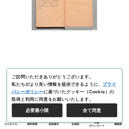
ご訪問いただきありがとうございます。
私たちがより良い情報を提供できるように、
プライ
バシーポリシー
に基づいたクッキー（Cookie）の
取得と利用に同意をお願いいたします。
必要最小限
全て同意
印刷
サムネイル
資料情報
画面操作
全画面
概観図
ダウンロード