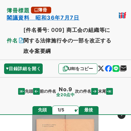
簿冊標題
簿冊
閣議資料 昭和36年7月7日
[件名番号: 009]
商工会の組織等に
件名
関する法律施行令の一部を改正する
政令案要綱
目録詳細を開く
URIをコピー
No.9
先頭
末尾
前の件名
次の件名
全20点中
ページ
先頭
最後