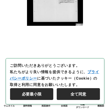
ご訪問いただきありがとうございます。
私たちがより良い情報を提供できるように、
プライ
バシーポリシー
に基づいたクッキー（Cookie）の
取得と利用に同意をお願いいたします。
必要最小限
全て同意
印刷
サムネイル
資料情報
画面操作
全画面
概観図
ダウンロード