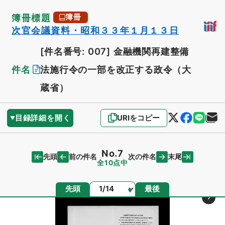
簿冊標題
簿冊
次官会議資料・昭和３３年１月１３日
[件名番号: 007]
金融機関再建整備
件名
法施行令の一部を改正する政令（大
蔵省）
目録詳細を開く
URIをコピー
No.7
先頭
末尾
前の件名
次の件名
全10点中
ページ
先頭
最後