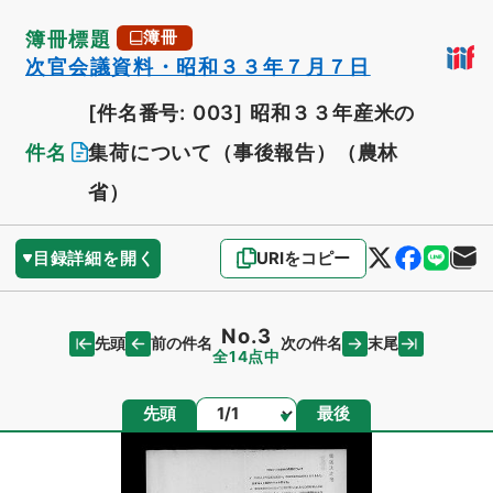
簿冊標題
簿冊
次官会議資料・昭和３３年７月７日
[件名番号: 003]
昭和３３年産米の
件名
集荷について（事後報告）（農林
省）
目録詳細を開く
URIをコピー
No.3
先頭
末尾
前の件名
次の件名
全14点中
ページ
先頭
最後