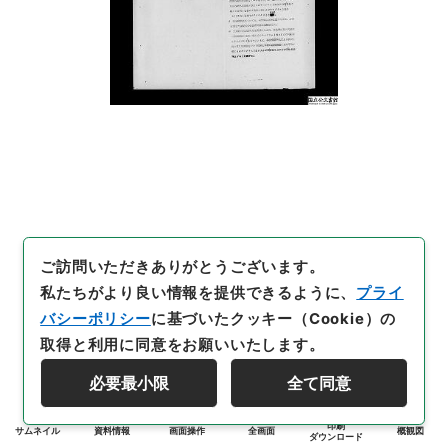
ご訪問いただきありがとうございます。
私たちがより良い情報を提供できるように、
プライ
バシーポリシー
に基づいたクッキー（Cookie）の
取得と利用に同意をお願いいたします。
必要最小限
全て同意
印刷
サムネイル
資料情報
画面操作
全画面
概観図
ダウンロード