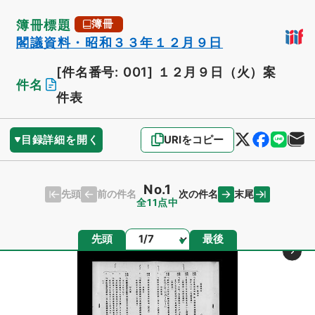
簿冊標題
簿冊
閣議資料・昭和３３年１２月９日
[件名番号: 001]
１２月９日（火）案
件名
件表
目録詳細を開く
URIをコピー
No.1
先頭
末尾
前の件名
次の件名
全11点中
ページ
先頭
最後