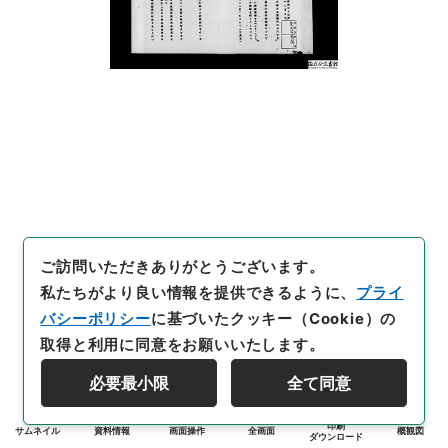
ご訪問いただきありがとうございます。
私たちがより良い情報を提供できるように、
プライ
バシーポリシー
に基づいたクッキー（Cookie）の
取得と利用に同意をお願いいたします。
必要最小限
全て同意
印刷
サムネイル
資料情報
画面操作
全画面
概観図
ダウンロード