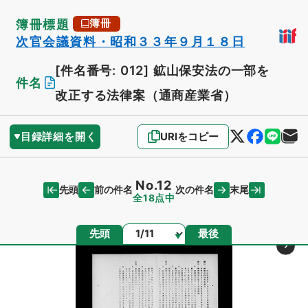
簿冊標題
簿冊
次官会議資料・昭和３３年９月１８日
[件名番号: 012]
鉱山保安法の一部を
件名
改正する法律案（通商産業省）
目録詳細を開く
URIをコピー
No.12
先頭
末尾
前の件名
次の件名
全18点中
ページ
先頭
最後