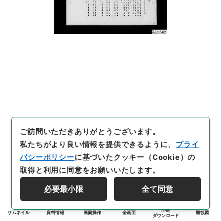
ご訪問いただきありがとうございます。
私たちがより良い情報を提供できるように、
プライ
バシーポリシー
に基づいたクッキー（Cookie）の
取得と利用に同意をお願いいたします。
必要最小限
全て同意
印刷
サムネイル
資料情報
画面操作
全画面
概観図
ダウンロード