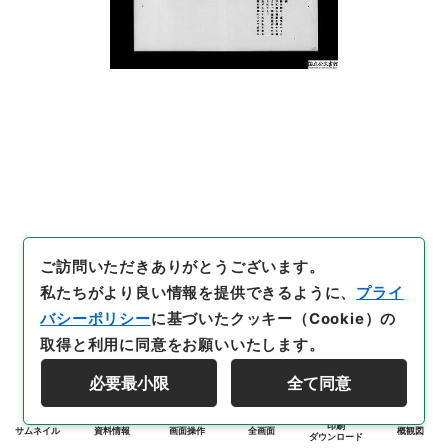
ご訪問いただきありがとうございます。
私たちがより良い情報を提供できるように、
プライ
バシーポリシー
に基づいたクッキー（Cookie）の
取得と利用に同意をお願いいたします。
必要最小限
全て同意
印刷
サムネイル
資料情報
画面操作
全画面
概観図
ダウンロード