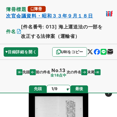
簿冊標題
簿冊
次官会議資料・昭和３３年９月１８日
[件名番号: 013]
海上運送法の一部を
件名
改正する法律案（運輸省）
目録詳細を開く
URIをコピー
No.13
先頭
末尾
前の件名
次の件名
全18点中
ページ
先頭
最後