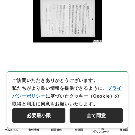
ご訪問いただきありがとうございます。
私たちがより良い情報を提供できるように、
プライ
バシーポリシー
に基づいたクッキー（Cookie）の
取得と利用に同意をお願いいたします。
必要最小限
全て同意
印刷
サムネイル
資料情報
画面操作
全画面
概観図
ダウンロード