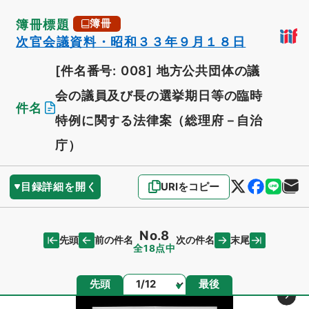
簿冊標題
簿冊
次官会議資料・昭和３３年９月１８日
[件名番号: 008]
地方公共団体の議
会の議員及び長の選挙期日等の臨時
件名
特例に関する法律案（総理府－自治
庁）
目録詳細を開く
URIをコピー
No.8
先頭
末尾
前の件名
次の件名
全18点中
ページ
先頭
最後