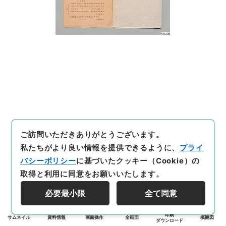
ご訪問いただきありがとうございます。
私たちがより良い情報を提供できるように、
プライ
バシーポリシー
に基づいたクッキー（Cookie）の
取得と利用に同意をお願いいたします。
必要最小限
全て同意
印刷
サムネイル
資料情報
画面操作
全画面
概観図
ダウンロード