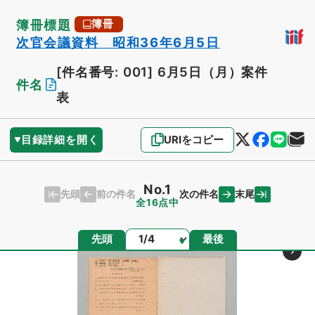
簿冊標題
簿冊
次官会議資料 昭和36年6月5日
[件名番号: 001]
6月5日（月）案件
件名
表
目録詳細を開く
URIをコピー
No.1
先頭
末尾
前の件名
次の件名
全16点中
ページ
先頭
最後