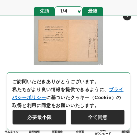
ページ
先頭
最後
ご訪問いただきありがとうございます。
私たちがより良い情報を提供できるように、
プライ
バシーポリシー
に基づいたクッキー（Cookie）の
取得と利用に同意をお願いいたします。
必要最小限
全て同意
印刷
サムネイル
資料情報
画面操作
全画面
概観図
ダウンロード