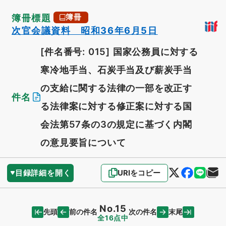
簿冊標題
簿冊
次官会議資料 昭和36年6月5日
[件名番号: 015]
国家公務員に対する
寒冷地手当、石炭手当及び薪炭手当
の支給に関する法律の一部を改正す
件名
る法律案に対する修正案に対する国
会法第57条の3の規定に基づく内閣
の意見要旨について
目録詳細を開く
URIをコピー
No.15
先頭
末尾
前の件名
次の件名
全16点中