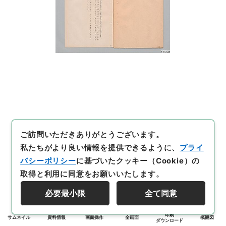
ご訪問いただきありがとうございます。
私たちがより良い情報を提供できるように、
プライ
バシーポリシー
に基づいたクッキー（Cookie）の
取得と利用に同意をお願いいたします。
必要最小限
全て同意
印刷
サムネイル
資料情報
画面操作
全画面
概観図
ダウンロード