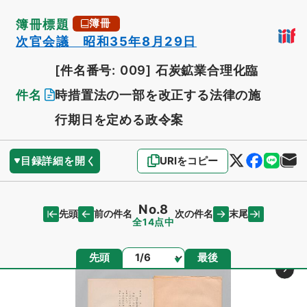
簿冊標題
簿冊
次官会議 昭和35年8月29日
[件名番号: 009]
石炭鉱業合理化臨
件名
時措置法の一部を改正する法律の施
行期日を定める政令案
目録詳細を開く
URIをコピー
No.8
先頭
末尾
前の件名
次の件名
全14点中
ページ
先頭
最後