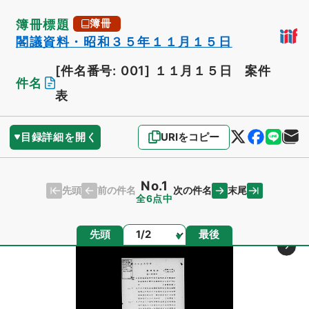
簿冊標題
簿冊
閣議資料・昭和３５年１１月１５日
[件名番号: 001]
１１月１５日 案件
件名
表
目録詳細を開く
URIをコピー
No.1
先頭
末尾
前の件名
次の件名
全6点中
ページ
先頭
最後