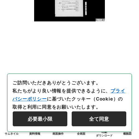
ご訪問いただきありがとうございます。
私たちがより良い情報を提供できるように、
プライ
バシーポリシー
に基づいたクッキー（Cookie）の
取得と利用に同意をお願いいたします。
必要最小限
全て同意
印刷
サムネイル
資料情報
画面操作
全画面
概観図
ダウンロード